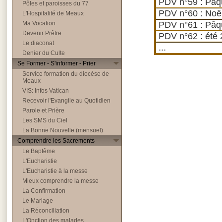
PDV n°59 : Pâq
Pôles et paroisses du 77
PDV n°60 : Noë
L'Hospitalité de Meaux
Ma Vocation
PDV n°61 : Pâq
Devenir Prêtre
PDV n°62 : été
Le diaconat
...
Denier du Culte
Se Former - S'informer - Prier
Service formation du diocèse de
Meaux
VIS: Infos Vatican
Recevoir l'Evangile au Quotidien
Parole et Prière
Les SMS du Ciel
La Bonne Nouvelle (mensuel)
Comprendre les Sacrements
Le Baptême
L'Eucharistie
L'Eucharistie à la messe
Mieux comprendre la messe
La Confirmation
Le Mariage
La Réconciliation
L'Onction des malades