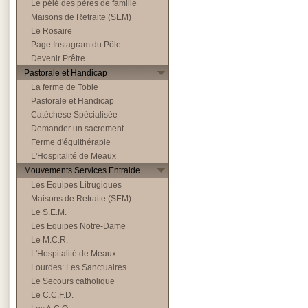
Le pélé des pères de famille
Maisons de Retraite (SEM)
Le Rosaire
Page Instagram du Pôle
Devenir Prêtre
Pastorale et Handicap
La ferme de Tobie
Pastorale et Handicap
Catéchèse Spécialisée
Demander un sacrement
Ferme d'équithérapie
L'Hospitalité de Meaux
Mouvements Services Entraide
Les Equipes Litrugiques
Maisons de Retraite (SEM)
Le S.E.M.
Les Equipes Notre-Dame
Le M.C.R.
L'Hospitalité de Meaux
Lourdes: Les Sanctuaires
Le Secours catholique
Le C.C.F.D.