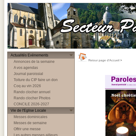
Actualités Evènements
Retour page d'Accueil
>
Annonces de la semaine
A vos agendas
Journal paroissial
Toiture du CIP faire un don
Coq au vin 2026
Rando clocher annuel
Rando clocher Photos
CONCILE 2026-2027
Vie de l'Eglise Locale
Messes dominicales
Messes de semaine
Offrir une messe
Les autres messes ailleurs