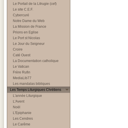
Le Portail de la Litrugie (cef)
Le site C.E.F.
Cybercuré
Notre Dame du Web
La Mission de France
Prions en Eglise
Le Port st Nicolas
Le Jour du Seigneur
Croire
Caté Ouest
La Documentation catholique
Le Vatican
Frère Rufin
MediaLib77
Les mandalas bibliques
Les Temps Liturgiques Chrétiens
L'année Liturgique
L'Avent
Noël
L'Epiphanie
Les Cendres
Le Carême