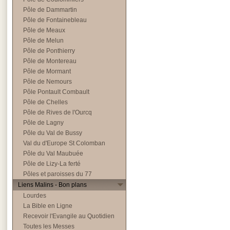
Pôle de Dammartin
Pôle de Fontainebleau
Pôle de Meaux
Pôle de Melun
Pôle de Ponthierry
Pôle de Montereau
Pôle de Mormant
Pôle de Nemours
Pôle Pontault Combault
Pôle de Chelles
Pôle de Rives de l'Ourcq
Pôle de Lagny
Pôle du Val de Bussy
Val du d'Europe St Colomban
Pôle du Val Maubuée
Pôle de Lizy-La ferté
Pôles et paroisses du 77
Liens Malins - Bon plans
Lourdes
La Bible en Ligne
Recevoir l'Evangile au Quotidien
Toutes les Messes