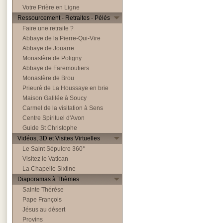
Votre Prière en Ligne
Ressourcement - Retraites - Pélés
Faire une retraite ?
Abbaye de la Pierre-Qui-Vire
Abbaye de Jouarre
Monastère de Poligny
Abbaye de Faremoutiers
Monastère de Brou
Prieuré de La Houssaye en brie
Maison Galilée à Soucy
Carmel de la visitation à Sens
Centre Spirituel d'Avon
Guide St Christophe
Vidéos, 3D et Visites Virtuelles
Le Saint Sépulcre 360°
Visitez le Vatican
La Chapelle Sixtine
Diaporamas à Thèmes
Sainte Thérèse
Pape François
Jésus au désert
Provins