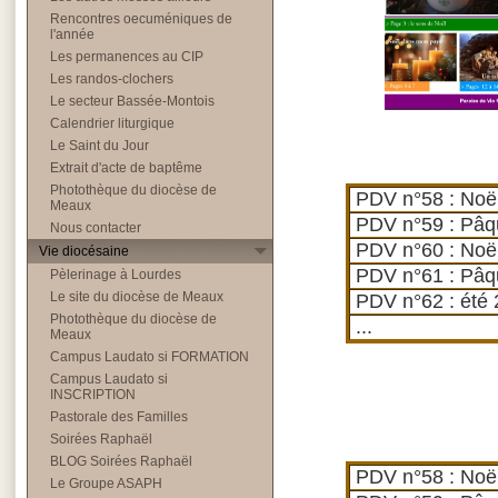
Rencontres oecuméniques de
l'année
Les permanences au CIP
Les randos-clochers
Le secteur Bassée-Montois
Calendrier liturgique
Le Saint du Jour
Extrait d'acte de baptême
Photothèque du diocèse de
PDV n°58 : Noë
Meaux
PDV n°59 : Pâq
Nous contacter
PDV n°60 : Noë
Vie diocésaine
PDV n°61 : Pâq
Pèlerinage à Lourdes
Le site du diocèse de Meaux
PDV n°62 : été
Photothèque du diocèse de
...
Meaux
Campus Laudato si FORMATION
Campus Laudato si
INSCRIPTION
Pastorale des Familles
Soirées Raphaël
BLOG Soirées Raphaël
PDV n°58 : Noë
Le Groupe ASAPH