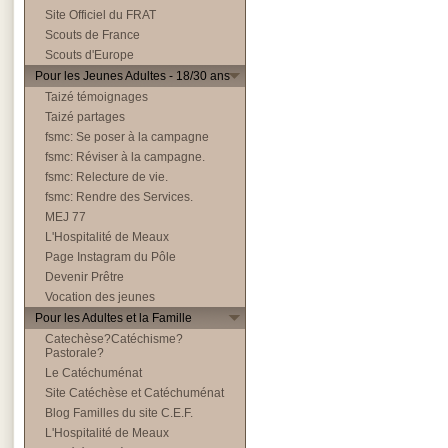
Site Officiel du FRAT
Scouts de France
Scouts d'Europe
Pour les Jeunes Adultes - 18/30 ans
Taizé témoignages
Taizé partages
fsmc: Se poser à la campagne
fsmc: Réviser à la campagne.
fsmc: Relecture de vie.
fsmc: Rendre des Services.
MEJ 77
L'Hospitalité de Meaux
Page Instagram du Pôle
Devenir Prêtre
Vocation des jeunes
Pour les Adultes et la Famille
Catechèse?Catéchisme?
Pastorale?
Le Catéchuménat
Site Catéchèse et Catéchuménat
Blog Familles du site C.E.F.
L'Hospitalité de Meaux