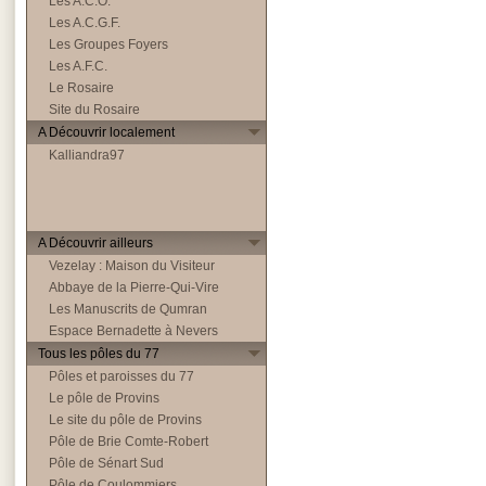
Les A.C.O.
Les A.C.G.F.
Les Groupes Foyers
Les A.F.C.
Le Rosaire
Site du Rosaire
A Découvrir localement
Kalliandra97
A Découvrir ailleurs
Vezelay : Maison du Visiteur
Abbaye de la Pierre-Qui-Vire
Les Manuscrits de Qumran
Espace Bernadette à Nevers
Tous les pôles du 77
Pôles et paroisses du 77
Le pôle de Provins
Le site du pôle de Provins
Pôle de Brie Comte-Robert
Pôle de Sénart Sud
Pôle de Coulommiers