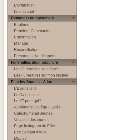
L'Ordination
Le diaconat
Demander un Sacrement
Baptême
Première Communion
Confirmation
Mariage
Réconciliation
Personnes Handicapées
Funérailles, deuil, sépulture
Les Funérailles: que faire?
Les Funérailles sur mon secteur
Pour les Jeunes et Ados
L'Eveil à la foi
Le Catéchisme
Le KT pour qui?
Aumônerie Collège - Lycée
Catéchuménat Jeunes
Vocation des jeunes
Page Instagram du Pôle
Etre Servant d'Autel
MEJ 77