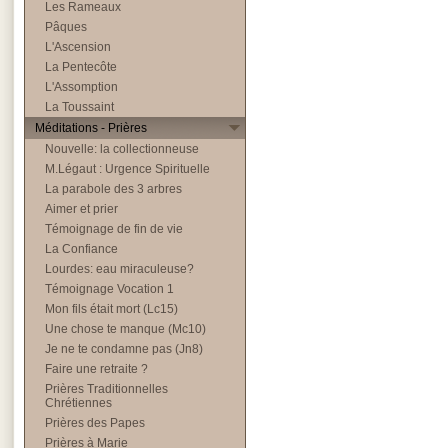
Les Rameaux
Pâques
L'Ascension
La Pentecôte
L'Assomption
La Toussaint
Méditations - Prières
Nouvelle: la collectionneuse
M.Légaut : Urgence Spirituelle
La parabole des 3 arbres
Aimer et prier
Témoignage de fin de vie
La Confiance
Lourdes: eau miraculeuse?
Témoignage Vocation 1
Mon fils était mort (Lc15)
Une chose te manque (Mc10)
Je ne te condamne pas (Jn8)
Faire une retraite ?
Prières Traditionnelles
Chrétiennes
Prières des Papes
Prières à Marie