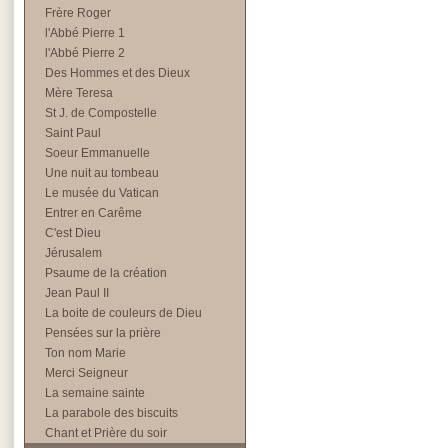
Frère Roger
l'Abbé Pierre 1
l'Abbé Pierre 2
Des Hommes et des Dieux
Mère Teresa
St J. de Compostelle
Saint Paul
Soeur Emmanuelle
Une nuit au tombeau
Le musée du Vatican
Entrer en Carême
C'est Dieu
Jérusalem
Psaume de la création
Jean Paul II
La boite de couleurs de Dieu
Pensées sur la prière
Ton nom Marie
Merci Seigneur
La semaine sainte
La parabole des biscuits
Chant et Prière du soir