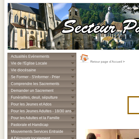
Actualités Evènements
Retour page d'Accueil
>
Vie de l'Eglise Locale
Vie diocésaine
Se Former - S'informer - Prier
Comprendre les Sacrements
Demander un Sacrement
Funérailles, deuil, sépulture
Pour les Jeunes et Ados
Pour les Jeunes Adultes - 18/30 ans
Pour les Adultes et la Famille
Pastorale et Handicap
Mouvements Services Entraide
A Découvrir localement