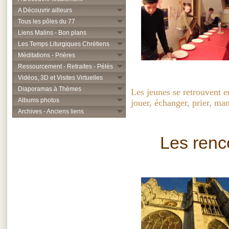
A Découvrir ailleurs
Tous les pôles du 77
Liens Malins - Bon plans
Les Temps Liturgiques Chrétiens
Méditations - Prières
Ressourcement - Retraites - Pélés
Vidéos, 3D et Visites Virtuelles
Diaporamas à Thèmes
Les jeunes se retrouvent en
Albums photos
jouer, échanger, prier, ma
Archives - Anciens liens
Les renc