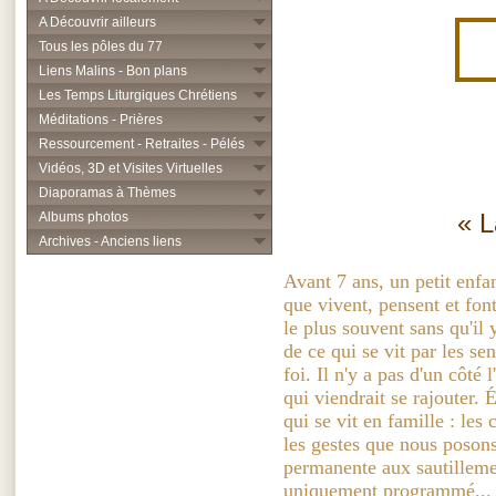
A Découvrir ailleurs
Tous les pôles du 77
Liens Malins - Bon plans
Les Temps Liturgiques Chrétiens
Méditations - Prières
Ressourcement - Retraites - Pélés
Vidéos, 3D et Visites Virtuelles
Diaporamas à Thèmes
« L
Albums photos
Archives - Anciens liens
Avant 7 ans, un petit enfa
que vivent, pensent et font
le plus souvent sans qu'il 
de ce qui se vit par les sen
foi. Il n'y a pas d'un côté l
qui viendrait se rajouter. 
qui se vit en famille : les
les gestes que nous posons
permanente aux sautillemen
uniquement programmé...