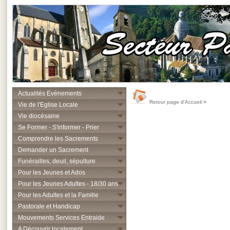
Actualités Evènements
Retour page d'Accueil
>
Vie de l'Eglise Locale
Vie diocésaine
Se Former - S'informer - Prier
Comprendre les Sacrements
Demander un Sacrement
Funérailles, deuil, sépulture
Pour les Jeunes et Ados
Pour les Jeunes Adultes - 18/30 ans
Pour les Adultes et la Famille
Pastorale et Handicap
Mouvements Services Entraide
A Découvrir localement